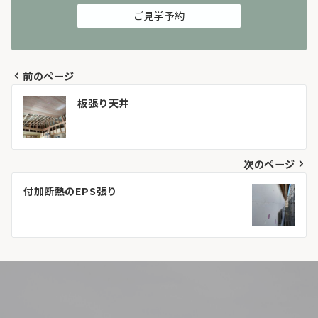
ご見学予約
前のページ
投
板張り天井
稿
ナ
次のページ
ビ
付加断熱のEPS張り
ゲ
ー
シ
ョ
ン