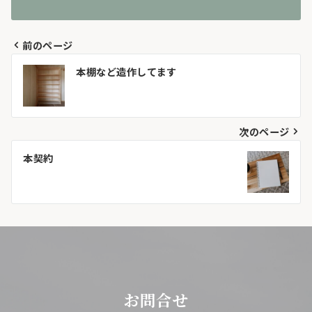
前のページ
投
本棚など造作してます
稿
ナ
次のページ
ビ
本契約
ゲ
ー
シ
ョ
ン
お問合せ