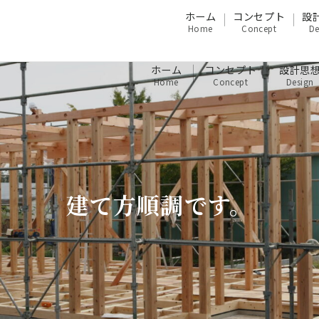
ホーム
コンセプト
設
Home
Concept
De
ホーム
コンセプト
設計思
Home
Concept
Design
建て方順調です。