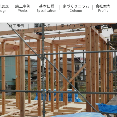
計思想
施工事例
基本仕様
家づくりコラム
会社案内
sign
Works
Specification
Column
Profile
想
施工事例
基本仕様
家づくりコラム
会社案内
Works
Specification
Column
Profile