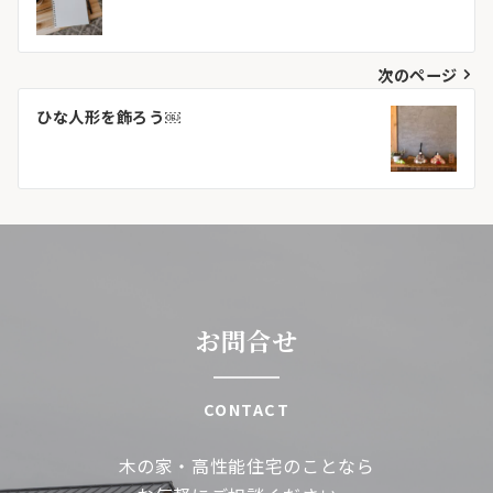
稿
ナ
次のページ
ビ
ひな人形を飾ろう￼
ゲ
ー
シ
ョ
ン
お問合せ
CONTACT
木の家・高性能住宅のことなら