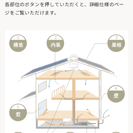
各部位のボタンを押していただくと、詳細仕様のペー
ジをご覧いただけます。
1
2
3
1
2
3
構造
構造
内装
内装
屋根
屋根
.
.
4
4
壁
壁
5
5
窓
窓
.
.