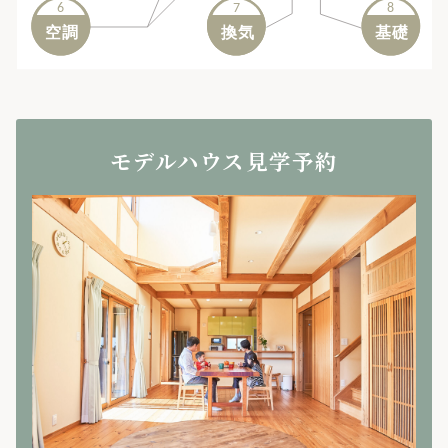
6
8
7
6
7
8
空調
空調
換気
換気
基礎
基礎
モデルハウス見学予約